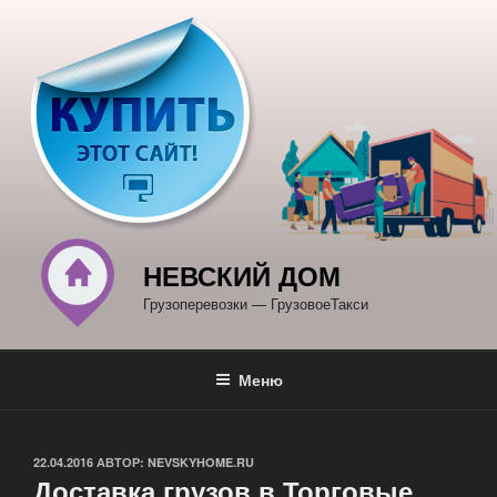
Перейти
к
содержимому
НЕВСКИЙ ДОМ
Грузоперевозки — ГрузовоеТакси
Меню
ОПУБЛИКОВАНО
22.04.2016
АВТОР:
NEVSKYHOME.RU
Доставка грузов в Торговые