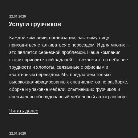
такси
—
автоперевозки
ОПУБЛИКОВАНО
22.01.2020
Услуги грузчиков
грузов
часным
Каждой компании, организации, частному лицу
лицам»
приходиться сталкиваться с переездом. И для многих –
это является серьезной проблемой. Наша компания
ставит приоритетной задачей — возложить на себя все
трудности и хлопоты, связанные с офисным и
квартирным переездом. Мы предлагаем только
высококвалифицированных специалистов по разборке,
сборке и упаковке мебели, опытнейших грузчиков и
специально оборудованный мебельный автотранспорт.
Читать далее
«Услуги
грузчиков»
ОПУБЛИКОВАНО
22.01.2020