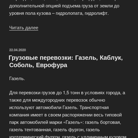
дополнительной опцией подъема груза от земли до
уровня пола кузова – гидролопата, гидролифт.
Читать далее
«Грузовые
перевозки
по
Москве»
ОПУБЛИКОВАНО
22.04.2020
Грузовые перевозки: Газель, Каблук,
Соболь, Еврофура
Газель.
Для перевозки грузов до 1,5 тонн в условиях города, а
также для междугородних перевозок обычно
используют автомобили Газель. Транспортная
компания имеет в своем распоряжении весь типовой
парк автомобилей марки «Газель»: газель бортовая,
газель тентованная, газель фургон, газель
изотермический фургон, газель с удлиненным кузовом,