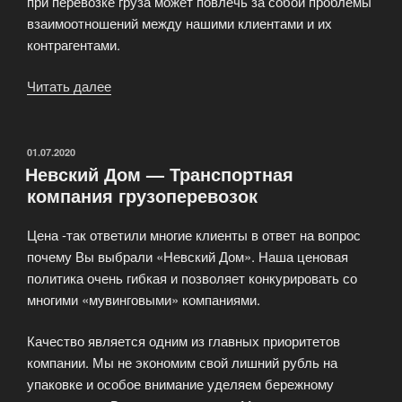
при перевозке груза может повлечь за собой проблемы
взаимоотношений между нашими клиентами и их
контрагентами.
Читать далее
«Грузоперевозки
по
Москве
и
ОПУБЛИКОВАНО
01.07.2020
Невский Дом — Транспортная
Московской
компания грузоперевозок
области»
Цена -так ответили многие клиенты в ответ на вопрос
почему Вы выбрали «Невский Дом». Наша ценовая
политика очень гибкая и позволяет конкурировать со
многими «мувинговыми» компаниями.
Качество является одним из главных приоритетов
компании. Мы не экономим свой лишний рубль на
упаковке и особое внимание уделяем бережному