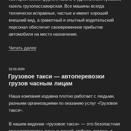
газель грузопассажирская. Все машины всегда
технически исправные, чистые и имеют хороший
внешний вид, а грамотный и опытный водительский
персонал обеспечит своевременное прибытие
автомобиля на место назначения.
Читать далее
«Грузовые
перевозки:
Газель,
Каблук,
ОПУБЛИКОВАНО
22.02.2020
Грузовое такси — автоперевозки
Соболь,
грузов часным лицам
Еврофура»
Наша компания издавна плотно работает с людьми,
разными организациями по оказанию услуг «Грузовое
такси».
В нашем видении «грузовое такси» — это безопастная
транспортировка личных вещей, мебели, помощь в