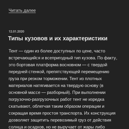
Читать далее
«Спецтехника:
Краны-
манипуляторы,
Автовышки,
ОПУБЛИКОВАНО
12.01.2020
Типы кузовов и их характеристики
Автокраны»
Тент — один из более доступных по цене, часто
встречающийся и всепригодный тип кузова. По факту,
это бортовая платформа восновном — с твердой
передней стенкой, препятствующей перемещению
груза при резком торможении. Тент из плотных
материалов натягивается на твердую основу (в
основной массе — разборный). При выполнении
погрузочно-разгрузочных работ тент не изредка
скатывают, облегчая таким образом операции и
сокращая время простоя транспорта. Их конструкция
дозволяет защитить перевозимый груз от действия
солнца и осадков, но не выручает от жары либо