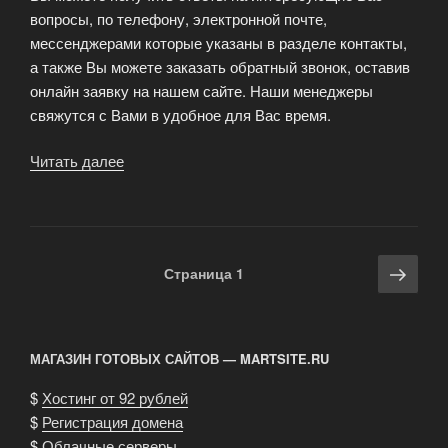
вопросы, по телефону, электронной почте,
мессенджерами которые указаны в разделе контакты,
а также Вы можете заказать обратный звонок, оставив
онлайн заявку на нашем сайте. Наши менеджеры
свяжутся с Вами в удобное для Вас время.
Читать далее
«Сайт
грузоперевозок
c
профессиональной
онлайн-
Навигация
Сле
Страница
1
консультацией»
по
стра
записям
МАГАЗИН ГОТОВЫХ САЙТОВ — MARTSITE.RU
$
Хостинг от 92 рублей
$
Регистрация домена
$
Облачные серверы