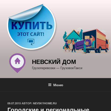
Перейти
к
содержимому
НЕВСКИЙ ДОМ
Грузоперевозки — ГрузовоеТакси
Меню
ОПУБЛИКОВАНО
09.07.2015
АВТОР:
NEVSKYHOME.RU
Городские и региональные