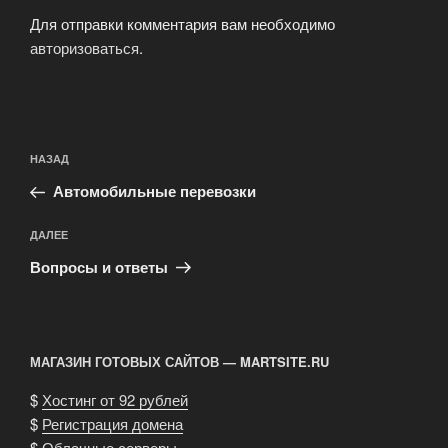
Для отправки комментария вам необходимо
авторизоваться
.
Навигация
Предыдущая
НАЗАД
по
запись:
записям
Автомобильные перевозки
Следующая
ДАЛЕЕ
запись
Вопросы и ответы
МАГАЗИН ГОТОВЫХ САЙТОВ — MARTSITE.RU
$
Хостинг от 92 рублей
$
Регистрация домена
$
Облачные серверы