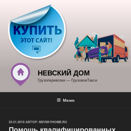
Перейти
к
содержимому
НЕВСКИЙ ДОМ
Грузоперевозки — ГрузовоеТакси
Меню
ОПУБЛИКОВАНО
22.01.2015
АВТОР:
NEVSKYHOME.RU
Помощь квалифицированных