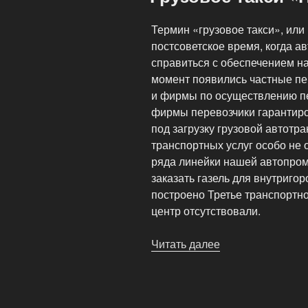
Термин «грузовое такси», или
постсоветское время, когда а
справиться с обеспечением н
момент появились частные пе
и фирмы по осуществлению пе
фирмы перевозчики гарантиро
под загрузку грузовой автотра
транспортных услуг особо не
ряда линейки нашей автопром
заказать газель для внутригор
построено Третье транспортно
центр отсутствовали.
Читать далее
«Грузовое
такси
«Невский
Дом»