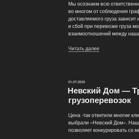
Мы осознаем всю ответственно
во многом от соблюдения гра
доставляемого груза зависит 
и сбой при перевозке груза м
взаимоотношений между нашим
Читать далее
«Грузоперевозки
по
Москве
и
Московской
ОПУБЛИКОВАНО
01.07.2020
области»
Невский Дом — Т
грузоперевозок
Цена -так ответили многие кл
выбрали «Невский Дом». Наша
позволяет конкурировать со 