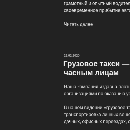
грамотный и опытный водител
своевременное прибытие авто
Читать далее
«Грузовые
перевозки:
Газель,
Каблук,
Соболь,
ОПУБЛИКОВАНО
22.02.2020
Еврофура»
Грузовое такси —
часным лицам
Наша компания издавна плотн
организациями по оказанию ус
В нашем видении «грузовое т
транспортировка личных веще
дачных, офисных переездах, 