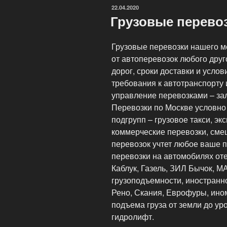
в
ОПУБЛИКОВАНО
22.04.2020
Москве»
Грузовые перево
Грузовые перевозки нашего м
от автоперевозок любого друг
дорог, сроки доставки и усло
требования к автотранспорту 
управление перевозками – зал
Перевозки по Москве условно
подгрупп – грузовое такси, эк
коммерческие перевозки, сме
перевозок учтет любое ваше п
перевозки на автомобилях от
Каблук, Газель, ЗИЛ Бычок, М
грузоподъемности, иностранн
Рено, Скания, Еврофуры, ино
подъема груза от земли до ур
гидролифт.