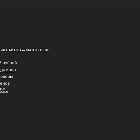
ЫХ САЙТОВ — MARTSITE.RU
2 рублей
 домена
ерверы
енов
 SSL