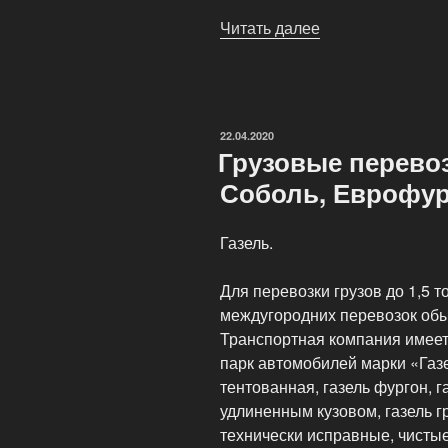
Читать далее
«Грузовые
перевозки
по
Москве»
ОПУБЛИКОВАНО
22.04.2020
Грузовые перевоз
Соболь, Еврофу
Газель.
Для перевозки грузов до 1,5 т
междугородних перевозок обы
Транспортная компания имеет
парк автомобилей марки «Газе
тентованная, газель фургон, г
удлиненным кузовом, газель 
технически исправные, чисты