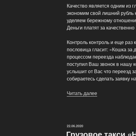
Качество является одним из 
экономим свой лишний рубль 
уделяем бережному отношени
Деньги платят за качественно
Контроль контроль и еще раз 
пословица гласит: «Кошка за 
процессом переезда наблюдае
поступил Ваш звонок в нашу к
услышит от Вас что переезд з
собираетесь сделать заявку н
Читать далее
«Невский
Дом
—
Транспортная
компания
ОПУБЛИКОВАНО
22.06.2020
грузоперевозок»
Грузовое такси «