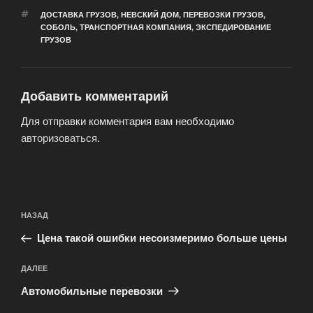
МЕТКИ
ДОСТАВКА ГРУЗОВ
,
НЕВСКИЙ ДОМ
,
ПЕРЕВОЗКИ ГРУЗОВ
,
СОБОЛЬ
,
ТРАНСПОРТНАЯ КОМПАНИЯ
,
ЭКСПЕДИРОВАНИЕ
ГРУЗОВ
Добавить комментарий
Для отправки комментария вам необходимо
авторизоваться
.
Навигация
Предыдущая
НАЗАД
по
запись:
записям
Цена такой ошибки несоизмеримо больше цены
Следующая
ДАЛЕЕ
запись
Автомобильные перевозки