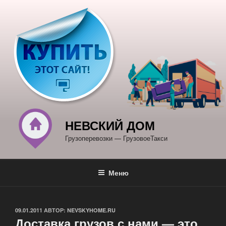
Перейти
к
содержимому
НЕВСКИЙ ДОМ
Грузоперевозки — ГрузовоеТакси
Меню
ОПУБЛИКОВАНО
09.01.2011
АВТОР:
NEVSKYHOME.RU
Доставка грузов с нами — это